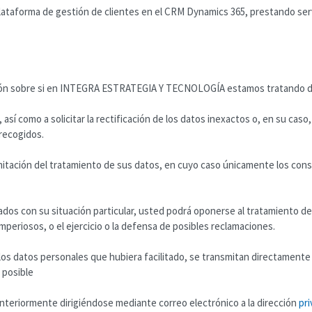
forma de gestión de clientes en el CRM Dynamics 365, prestando servi
ión sobre si en INTEGRA ESTRATEGIA Y TECNOLOGÍA estamos tratando dat
sí como a solicitar la rectificación de los datos inexactos o, en su caso,
 recogidos.
limitación del tratamiento de sus datos, en cuyo caso únicamente los cons
nados con su situación particular, usted podrá oponerse al tratamien
imperiosos, o el ejercicio o la defensa de posibles reclamaciones.
e los datos personales que hubiera facilitado, se transmitan directamen
 posible
nteriormente dirigiéndose mediante correo electrónico a la dirección
pr